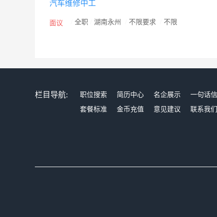
汽车维修中工
/
全职
/
湖南永州
/
不限要求
/
不限
面议
栏目导航:
职位搜索
简历中心
名企展示
一句话
套餐标准
金币充值
意见建议
联系我