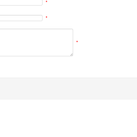
*
*
*