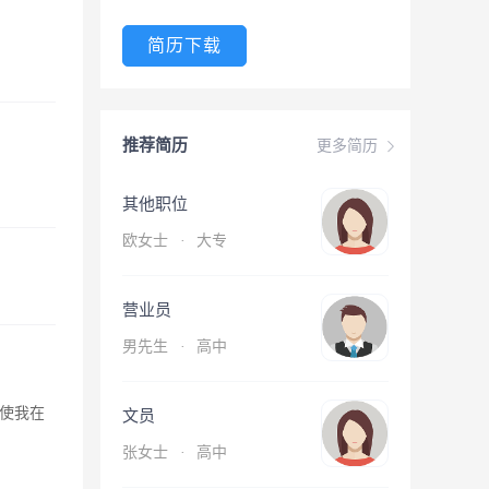
简历下载
推荐简历
更多简历
其他职位
欧女士
·
大专
营业员
男先生
·
高中
使我在
文员
张女士
·
高中