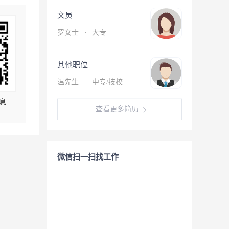
文员
罗女士
·
大专
其他职位
温先生
·
中专/技校
息
查看更多简历
微信扫一扫找工作